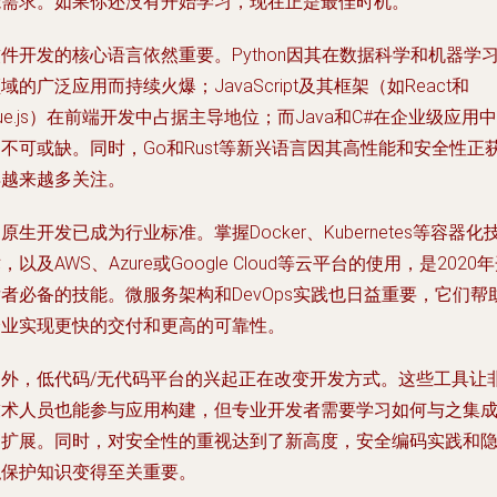
能需求。如果你还没有开始学习，现在正是最佳时机。
件开发的核心语言依然重要。Python因其在数据科学和机器学
域的广泛应用而持续火爆；JavaScript及其框架（如React和
ue.js）在前端开发中占据主导地位；而Java和C#在企业级应用中
不可或缺。同时，Go和Rust等新兴语言因其高性能和安全性正
得越来越多关注。
原生开发已成为行业标准。掌握Docker、Kubernetes等容器化
，以及AWS、Azure或Google Cloud等云平台的使用，是2020
者必备的技能。微服务架构和DevOps实践也日益重要，它们帮
企业实现更快的交付和更高的可靠性。
另外，低代码/无代码平台的兴起正在改变开发方式。这些工具让
技术人员也能参与应用构建，但专业开发者需要学习如何与之集
和扩展。同时，对安全性的重视达到了新高度，安全编码实践和
私保护知识变得至关重要。