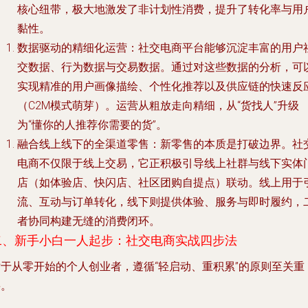
核心纽带，极大地激发了非计划性消费，提升了转化率与用
黏性。
数据驱动的精细化运营
：社交电商平台能够沉淀丰富的用户
交数据、行为数据与交易数据。通过对这些数据的分析，可
实现精准的用户画像描绘、个性化推荐以及供应链的快速反
（C2M模式萌芽）。运营从粗放走向精细，从“货找人”升级
为“懂你的人推荐你需要的货”。
融合线上线下的全渠道零售
：新零售的本质是打破边界。社
电商不仅限于线上交易，它正积极引导线上社群与线下实体
店（如体验店、快闪店、社区团购自提点）联动。线上用于
流、互动与订单转化，线下则提供体验、服务与即时履约，
者协同构建无缝的消费闭环。
二、新手小白一人起步：社交电商实战四步法
对于从零开始的个人创业者，遵循“轻启动、重积累”的原则至关重
要。