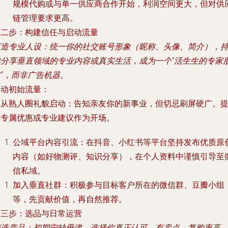
规模代购或与单一供应商合作开始，利润空间更大，但对供
链管理要求更高。
第二步：构建信任与启动流量
打造专业人设
：统一你的社交账号形象（昵称、头像、简介），
续分享垂直领域的专业内容或真实生活，成为一个“活生生的专家
”，而非广告机器。
启动初始流量
：
.
从熟人圈礼貌启动
：告知亲友你的新事业，但切忌刷屏硬广。
供专属优惠或专业建议作为开场。
公域平台内容引流
：在抖音、小红书等平台坚持发布优质原
内容（如好物测评、知识分享），在个人资料中谨慎引导至
信私域。
加入垂直社群
：积极参与目标客户所在的微信群、豆瓣小组
等，先贡献价值，再自然推荐。
第三步：选品与日常运营
精选产品
：初期宁缺毋滥。选择你真正认可、有卖点、复购率高