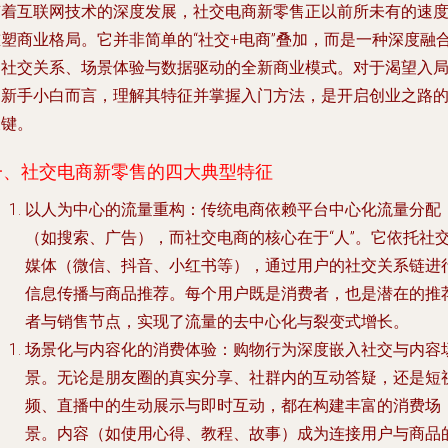
随着互联网技术的深度发展，社交电商新零售正以前所未有的速
重塑商业格局。它并非简单的“社交+电商”叠加，而是一种深度融
了社交关系、场景体验与数据驱动的全新商业模式。对于渴望入
的新手小白而言，理解其特征并掌握入门方法，是开启创业之路
关键。
一、社交电商新零售的四大典型特征
以人为中心的流量重构
：传统电商依赖平台中心化流量分配
（如搜索、广告），而社交电商的核心在于“人”。它依托社
媒体（微信、抖音、小红书等），通过用户的社交关系链进
信息传播与商品推荐。每个用户既是消费者，也是潜在的推
者与销售节点，实现了流量的去中心化与裂变式增长。
场景化与内容化的消费体验
：购物行为深度嵌入社交与内容
景。无论是朋友圈的真实分享、社群内的互动答疑，还是短
频、直播中的生动展示与即时互动，都在构建丰富的消费场
景。内容（如使用心得、教程、故事）成为连接用户与商品