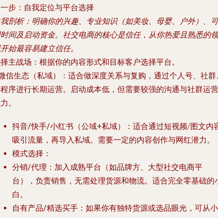
第一步：自我定位与平台选择
自我剖析
：明确你的兴趣、专业知识（如美妆、母婴、户外）、
用时间及启动资金。社交电商的核心是信任，从你热爱且熟悉的
域开始最容易建立信任。
选择主战场
：根据你的内容形式和目标客户选择平台。
微信生态（私域）
：适合做深度关系与复购，通过个人号、社群
小程序进行长期运营。启动成本低，但需要较强的沟通与社群运
能力。
抖音/快手/小红书（公域+私域）
：适合通过短视频/图文内
吸引流量，再导入私域。需要一定的内容创作与网红潜力。
模式选择
：
分销/代理
：加入成熟平台（如品牌方、大型社交电商平
台），负责销售，无需处理货源和物流。适合完全零基础的
白。
自有产品/精选买手
：如果你有独特货源或选品眼光，可从小