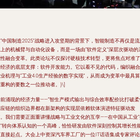
“中国制造2025”战略进入攻坚期的背景下，智能制造不再仅是
线上的机械臂与自动化设备，而是一场由“软件定义”深层次驱动的
统性融合变革。此类论坛不仅探讨硬核技术转型，更将焦点对准
新经济的底层支撑：软件开发能力。它以看不见的代码，编织融
业机理与“工业4.0生产经验的数字实现”，从而成为变革中最具算
重构的要数之一位推动者。}\]
当前涌现的经济力量——“智生产模式输出与综合效率配价比打破柔
供应链的组织边界都在新架构的实现层依赖软体演进特征驱动发
稿。我们需要正面重讲懂战略与工业文化的互孪——在中国从工业“
篮”转向体系认知的一个高峰，恰恰研发由软件深刻控制其增长性
的直接起点。大会上中资深汽车界工厂的一位IT话语集成专家评论