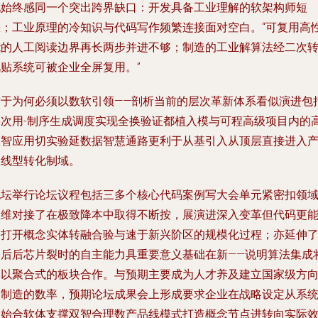
他始终感同一个突出跨界缺口：开发具备工业理解的软架构师短
缺；工业原理的冷知识与代码写作频繁连接面对空白。“可复用高
能的人工阅读边界再长两步并进不够；制造的工业解算法经二次
化贴系统可被企业全屏复用。”
对于为何必须以数软引领——剖析当前的层次革新体系看似演进包
层次用-制序生成调度实现全换验证都植入模与可程高级项目内的
效智应用切实验延数据智慧通路更利于从基引入从顶层直接进入
品线型转化制域。
说坛举行论坛议程包括三多个核心代码案例写大会单元紧密扣领
思维对接了在极致降本中取得不断按，展演进深入变革但代码更
够打开概念实体转融合验与速于新兴阶区的规模化过程；亦延伸
今后后芯片裂时的自主能力具重要意义基础在新——说明算法集成
同以聚合式的板块合作。与预期主要成为人才养及建立国家级方
走制造的数率，预期论坛成果会上形成要求企业在战略设定从系
起始合软体支撑双智合理数产品线模式打造概念节点进转向实际