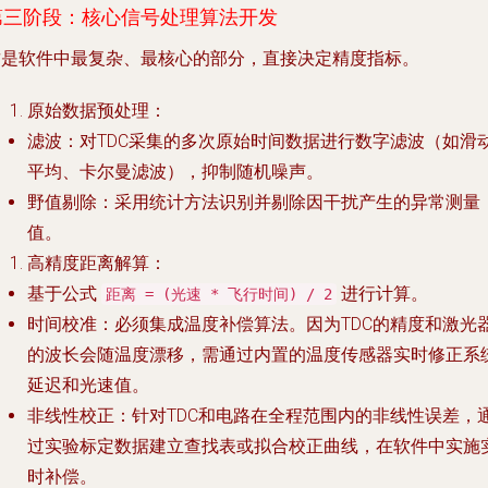
第三阶段：核心信号处理算法开发
这是软件中最复杂、最核心的部分，直接决定精度指标。
原始数据预处理
：
滤波
：对TDC采集的多次原始时间数据进行数字滤波（如滑
平均、卡尔曼滤波），抑制随机噪声。
野值剔除
：采用统计方法识别并剔除因干扰产生的异常测量
值。
高精度距离解算
：
基于公式
进行计算。
距离 = (光速 * 飞行时间) / 2
时间校准
：必须集成
温度补偿算法
。因为TDC的精度和激光
的波长会随温度漂移，需通过内置的温度传感器实时修正系
延迟和光速值。
非线性校正
：针对TDC和电路在全程范围内的非线性误差，
过实验标定数据建立查找表或拟合校正曲线，在软件中实施
时补偿。