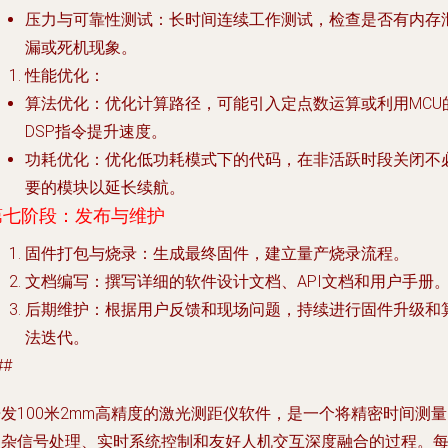
压力与可靠性测试
：长时间连续工作测试，检查是否有内存
漏或死机现象。
性能优化
：
算法优化
：优化计算路径，可能引入定点数运算或利用MCU
DSP指令提升速度。
功耗优化
：优化低功耗模式下的代码，在非活跃时段关闭不
要的模块以延长续航。
第七阶段：发布与维护
固件打包与烧录
：生成最终固件，建立量产烧录流程。
文档编写
：撰写详细的软件设计文档、API文档和用户手册
后期维护
：根据用户反馈和现场问题，持续进行固件升级和
法迭代。
##
发100米2mm高精度的激光测距仪软件，是一个将精密时间测
复杂信号处理、实时系统控制和友好人机交互深度融合的过程。