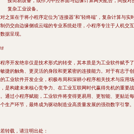
接简易设备，或作为中控界面与边缘计算网关配合，间接对
复杂工业设备。
对之策在于将小程序定位为“连接器”和“轻终端”，复杂计算与实
控制仍交由边缘侧或云端的专业系统处理，小程序专注于人机交
与数据呈现。
##
小程序开发绝非仅是技术形式的转变，其本质是为工业软件赋予
更敏捷的触角、更灵活的身段和更紧密的连接能力。对于有志于
新的工业软件开发企业，积极布局和深耕小程序相关技术与应用
景，是构建未来核心竞争力、在工业互联网时代赢得先机的重要
略。通过小程序赋能，工业软件将变得更易用、更智能、更贴近
一个生产环节，最终成为驱动制造业高质量发展的强劲数字引擎
如若转载，请注明出处：